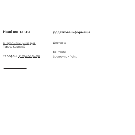
Наші контакти
Додаткова інформація
Доставка
м. Кропивницький, вул.
Тараса Карпи 59
Контакти
Телефон:
+38 (050) 66-50-058
Застосунок Point
Швидкі посилання
Програма лояльності
Як заощаджувати
Про мережу Point
© OH, KELLY - офіційний сайт закладу
Оферта
Політика конфіденційності