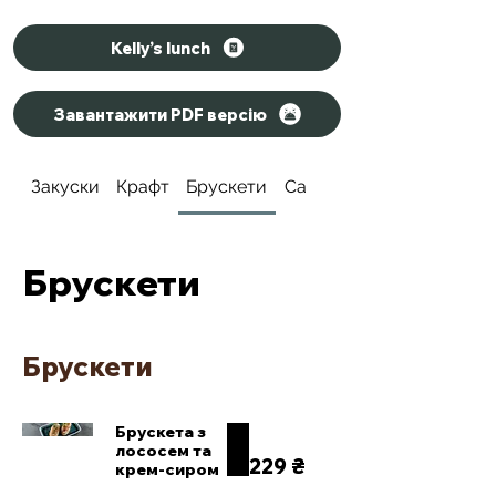
Kelly’s lunch
Завантажити PDF версію
Закуски
Крафт
Брускети
Салати
Брускети
Брускети
Брускета з
лососем та
229 ₴
крем-сиром