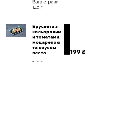
Вага страви:
140 г
Брускета з
кольоровим
и томатами,
моцарелою
та соусом
199 ₴
песто
170 г
Брускета з
трюфельним
сиром та
219 ₴
Коппою
130 г