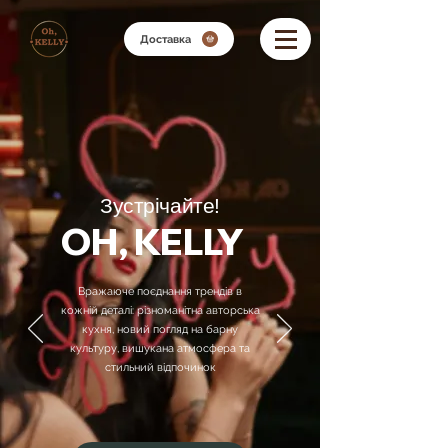
Доставка
Зустрічайте!
OH, KELLY
Вражаюче поєднання трендів в
кожній деталі: різноманітна авторська
кухня, новий погляд на барну
культуру, вишукана атмосфера та
стильний відпочинок