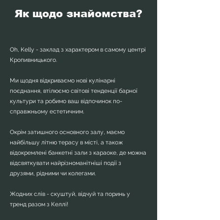
Як щодо знайомства?
Oh, Kelly - заклад з характером в самому центрі
Кропивницького.
Ми щодня відкриваємо нові кулінарні
поєднання, втілюємо світові тенденції барної
культури та робимо ваш відпочинок по-
справжньому естетичним.
Окрім затишного основного залу, маємо
найбільшу літню терасу в місті, а також
відокремлені банкетні зали з караоке, де можна
відсвяткувати найрізноманітніші події з
друзями, рідними чи колегами.
Жодних слів - скуштуй, відчуй та поринь у
тренд разом з Келлі!