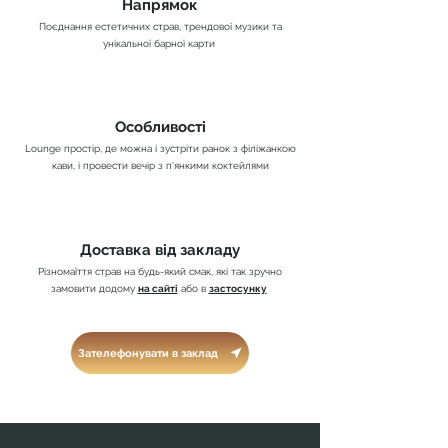
Напрямок
Поєднання естетичних страв, трендової музики та
унікальної барної карти
Особливості
Lounge простір, де можна і зустріти ранок з філіжанкою
кави, і провести вечір з п'янкими коктейлями
Доставка від закладу
Різномаїття страв на будь-який смак, які так зручно
замовити додому
на сайті
або в
застосунку
Зателефонувати в заклад