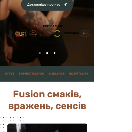
Детальніше про нас
POINT
FRIENDS CLUB:
Fusion смаків,
вражень, сенсів