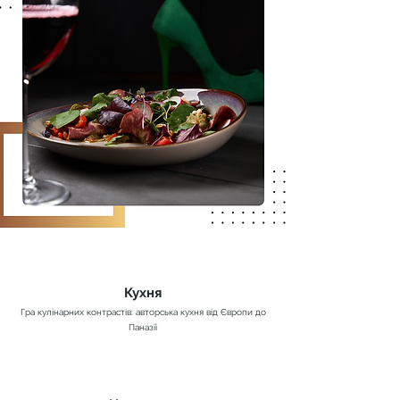
Кухня
Гра кулінарних контрастів: авторська кухня від Європи до
Паназії